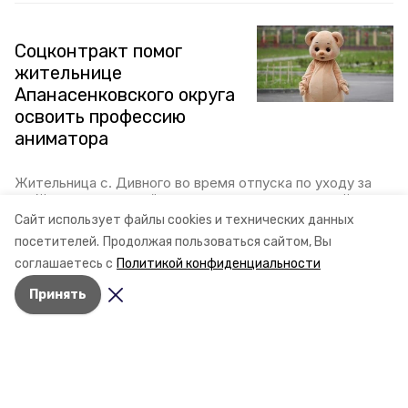
Соцконтракт помог
жительнице
Апанасенковского округа
освоить профессию
аниматора
Жительница с. Дивного во время отпуска по уходу за
ребёнком решила найти занятие, которое принесёт
дополнительный доход. В этом ей помог социальный
Сайт использует файлы cookies и технических данных
контракт, сообщили в правительстве Ставропольского
посетителей.
Продолжая пользоваться сайтом, Вы
края.
соглашаетесь с
Политикой конфиденциальности
15 июля 2025, 09:43
Принять
Тротуары
благоустраивают в
Апанасенковском округе