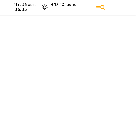
чт, 06 авг.
+
17
°С,
ясно
06:05