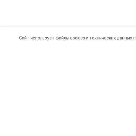
Сайт использует файлы cookies и технических данных 
Разделы
О комп
Новости
Докуме
Статьи
Контакт
© 2015 — 2025 «Апанасенковский
16+
Учредитель ГАУ СК «Ставропольское краевое информац
Главный редактор Тимченко М.П.
+7 (86-52) 33-51-05