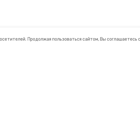
посетителей.
Продолжая пользоваться сайтом, Вы соглашаетесь 
ании
Мы в соцсетях
нты
ная информация
 информационный портал»
ионное агентство»