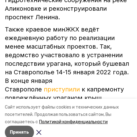
гидротехнические сооружения на реке
Аликоновке и реконструировали
проспект Ленина.
Также краевое минЖКХ ведёт
ежедневную работу по реализации
менее масштабных проектов. Так,
ведомство участвовало в устранении
последствии урагана, который бушевал
на Ставрополье 14-15 января 2022 года.
В конце января
Ставрополе
приступили
к капремонту
повреждённых ураганом крыш.
Сайт использует файлы cookies и технических данных
посетителей.
Продолжая пользоваться сайтом, Вы
ставропольский край
минжкх
соглашаетесь с
Политикой конфиденциальности
Принять
Авторы:
Алина Журавлёва