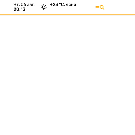
чт, 06 авг.
+
23
°С,
ясно
20:13