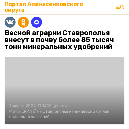
Портал Апанасенковского
округа
Весной аграрии Ставрополья
внесут в почву более 85 тысяч
тонн минеральных удобрений
7 марта 2022, 17:14
Общество
Фото:
СКИА //
На Ставрополье начинается азотная
подкормка растений