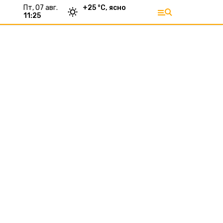
пт, 07 авг.
+
25
°С,
ясно
11:25