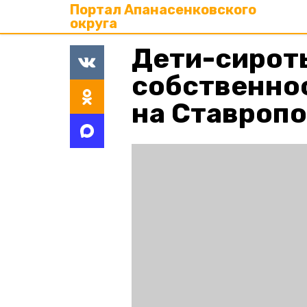
Портал Апанасенковского
округа
Дети-сирот
собственнос
на Ставроп