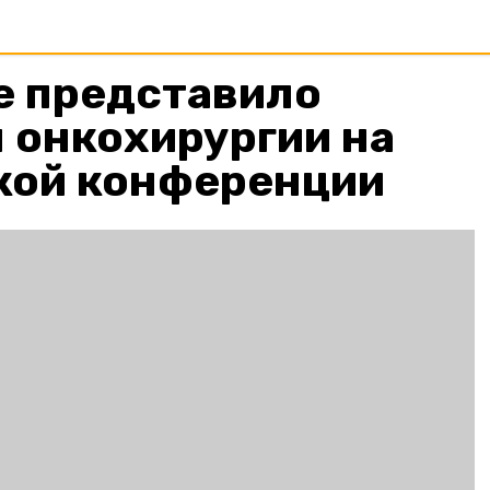
е представило
 онкохирургии на
кой конференции