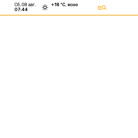
сб, 08 авг.
+
18
°С,
ясно
07:44