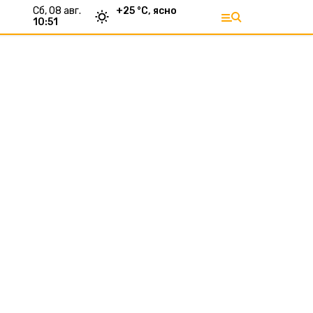
сб, 08 авг.
+
25
°С,
ясно
10:51