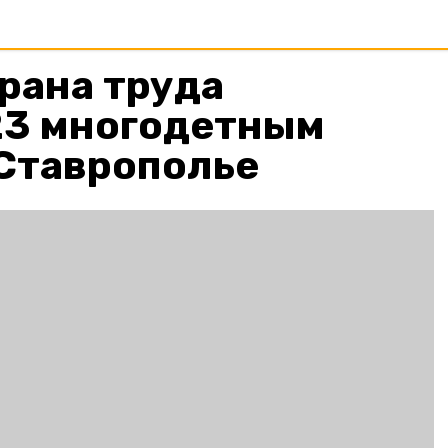
рана труда
23 многодетным
 Ставрополье