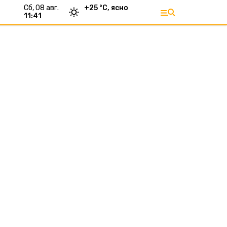
сб, 08 авг.
+
25
°С,
ясно
11:41