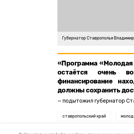
Губернатор Ставрополья Владими
«Программа «Молодая с
остаётся очень в
финансирование нах
должны сохранить дос
подытожил губернатор Ст
ставропольский край
молод
новое жильё
господдержка