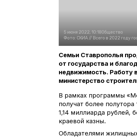
5 июня 2022, 10:18
Общество
Фото:
СКИА //
Всего в 2022 году г
Семьи Ставрополья пр
от государства и благ
недвижимость. Работу 
министерство строитель
В рамках программы «Мо
получат более полутора 
1,14 миллиарда рублей, 
краевой казны.
Обладателями жилищных 