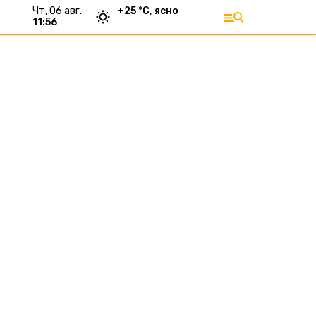
чт, 06 авг.
+
25
°С,
ясно
11:56