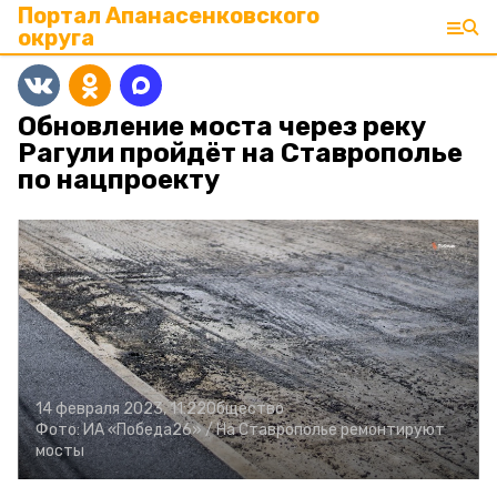
Портал Апанасенковского
округа
Обновление моста через реку
Рагули пройдёт на Ставрополье
по нацпроекту
14 февраля 2023, 11:22
Общество
Фото:
ИА «Победа26» /
На Ставрополье ремонтируют
мосты