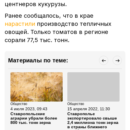
центнеров кукурузы.
Ранее сообщалось, что в крае
нарастили
производство тепличных
овощей. Только томатов в регионе
сорали 77,5 тыс. тонн.
Материалы по теме:
Общество
Общество
Об
4 июля 2023, 09:43
15 апреля 2022, 11:30
20
Ставропольские
Ставрополье
Ст
аграрии убрали более
экспортировало свыше
чи
800 тыс. тонн зерна
2,4 миллиона тонн зерна
по
в страны ближнего
зе