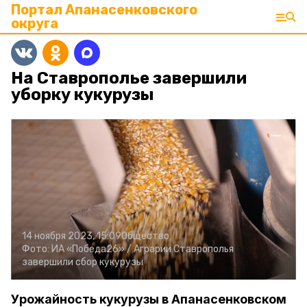
Портал Апанасенковского
округа
На Ставрополье завершили
уборку кукурузы
14 ноября 2023, 15:09
Общество
Фото:
ИА «Победа26» /
Аграрии Ставрополья
завершили сбор кукурузы
Урожайность кукурузы в Апанасенковском