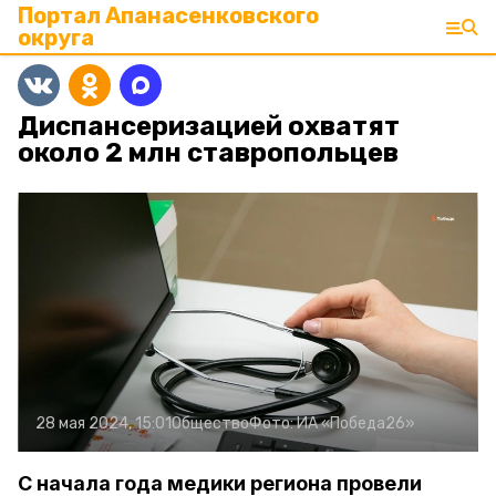
Портал Апанасенковского
округа
Диспансеризацией охватят
около 2 млн ставропольцев
28 мая 2024, 15:01
Общество
Фото:
ИА «Победа26»
С начала года медики региона провели