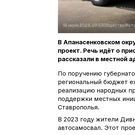
18 июня 2024, 09:53
Общество
Фот
В Апанасенковском окр
проект. Речь идёт о пр
рассказали в местной а
По поручению губернат
региональный бюджет е
реализацию народных пр
поддержки местных иниц
Ставрополья.
В 2023 году жители Див
автосамосвал. Этот прое