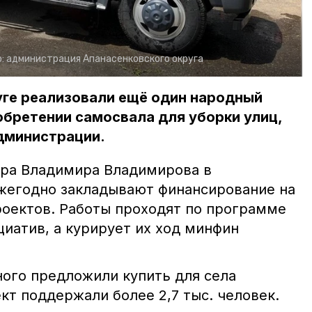
о:
администрация Апанасенковского округа
уге реализовали ещё один народный
иобретении самосвала для уборки улиц,
дминистрации.
ора Владимира Владимирова в
жегодно закладывают финансирование на
оектов. Работы проходят по программе
иатив, а курирует их ход минфин
ного предложили купить для села
кт поддержали более 2,7 тыс. человек.