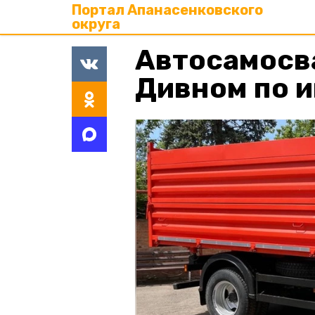
Портал Апанасенковского
округа
Автосамосва
Дивном по 