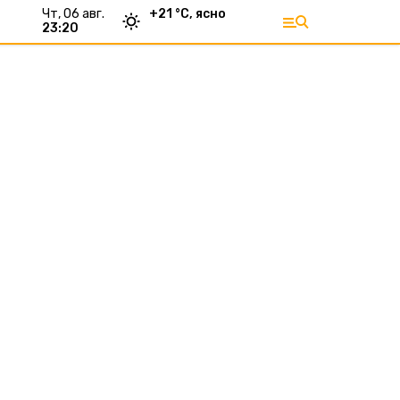
чт, 06 авг.
+
21
°С,
ясно
23:20