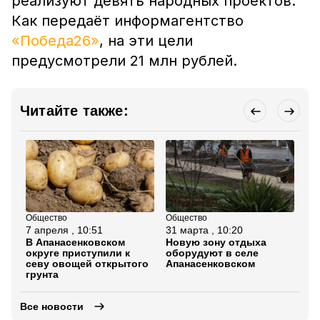
реализуют девять народных проектов.
Как передаёт информагентство
«Победа26»
, на эти цели
предусмотрели 21 млн рублей.
Читайте также:
Общество
Общество
Об
7 апреля , 10:51
31 марта , 10:20
3 
В Апанасенковском
Новую зону отдыха
Ка
округе приступили к
оборудуют в селе
дв
севу овощей открытого
Апанасенковском
за
грунта
Ап
Все новости