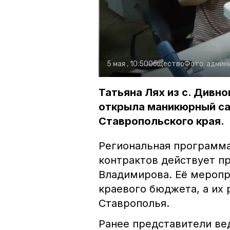
5 мая , 10:50
Общество
Фото:
админи
Татьяна Лях из с. Дивн
открыла маникюрный са
Ставропольского края.
Региональная программ
контрактов действует п
Владимирова. Её меропр
краевого бюджета, а их
Ставрополья.
Ранее представители ве