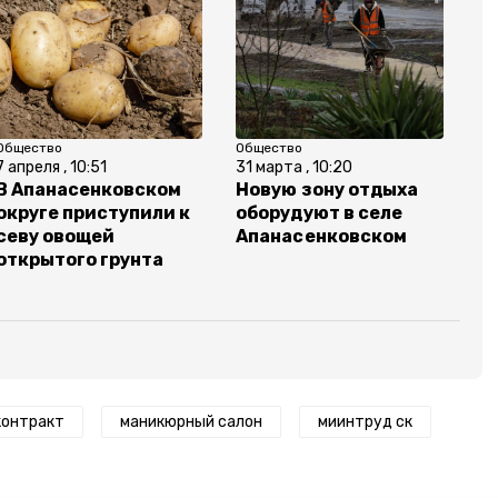
Общество
Общество
7 апреля , 10:51
31 марта , 10:20
В Апанасенковском
Новую зону отдыха
округе приступили к
оборудуют в селе
севу овощей
Апанасенковском
открытого грунта
контракт
маникюрный салон
миинтруд ск