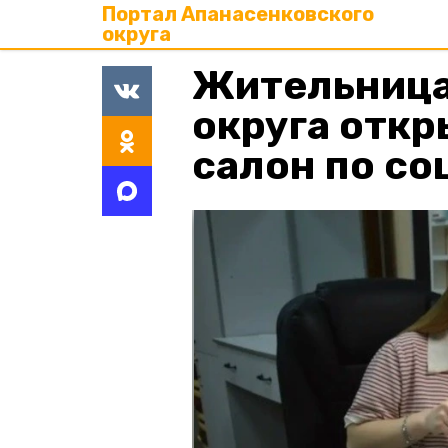
Портал Апанасенковского
округа
Жительница
округа отк
салон по со