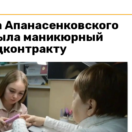
 Апанасенковского
рыла маникюрный
цконтракту