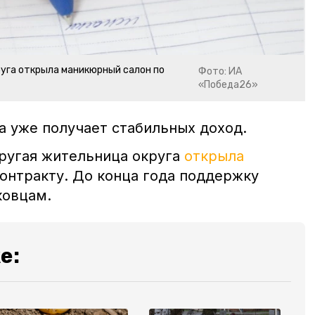
уга открыла маникюрный салон по
Фото: ИА
«Победа26»
а уже получает стабильных доход.
другая жительница округа
открыла
онтракту. До конца года поддержку
ковцам.
е: