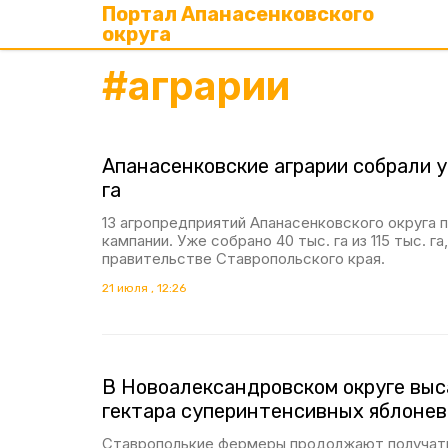
Портал Апанасенковского
округа
#
аграрии
Апанасенковские аграрии собрали у
га
13 агропредприятий Апанасенковского округа 
кампании. Уже собрано 40 тыс. га из 115 тыс. г
правительстве Ставропольского края.
21 июля , 12:26
В Новоалександровском округе выс
гектара суперинтенсивных яблонев
Ставрополькие фермеры продолжают получать