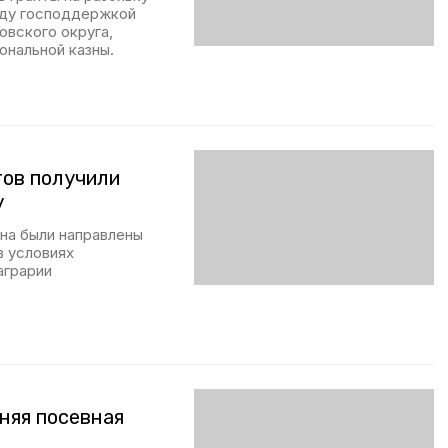
оду господдержкой
овского округа,
ональной казны.
тов получили
у
на были направлены
 условиях
аграрии
няя посевная