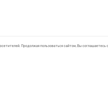
посетителей.
Продолжая пользоваться сайтом, Вы соглашаетесь 
ании
Мы в соцсетях
нты
ная информация
 информационный портал»
ионное агентство»