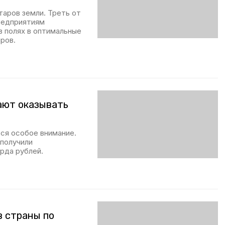
таров земли. Треть от
редприятиям
в полях в оптимальные
ров.
ают оказывать
ся особое внимание.
 получили
рда рублей.
в страны по