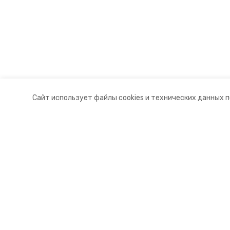
Сайт использует файлы cookies и технических данных 
Разделы
О комп
Новости
Докуме
Статьи
Контакт
© 2015 — 2025 «Апанасенковский
16+
Учредитель ГАУ СК «Ставропольское краевое информац