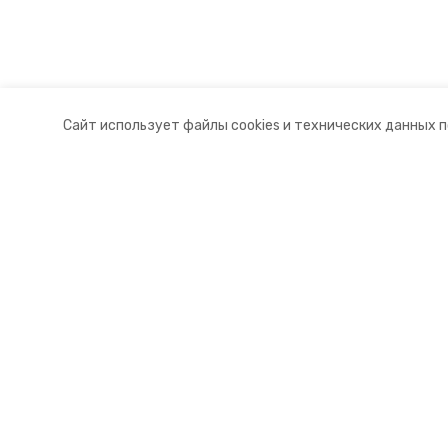
Сайт использует файлы cookies и технических данных 
Разделы
О комп
Новости
Докуме
Статьи
Контакт
© 2015 — 2025 «Апанасенковский
16+
Учредитель ГАУ СК «Ставропольское краевое информац
Главный редактор Тимченко М.П.
+7 (86-52) 33-51-05