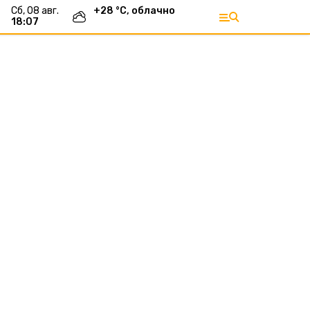
сб, 08 авг.
+
28
°С,
облачно
18:07