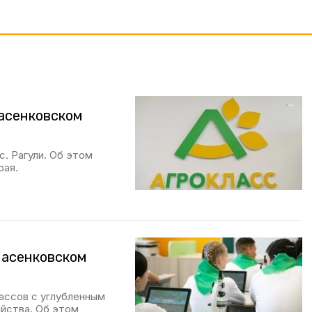
асенковском
. Рагули. Об этом
рая.
насенковском
ассов с углубленным
яйства. Об этом