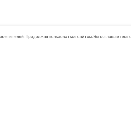
посетителей.
Продолжая пользоваться сайтом, Вы соглашаетесь 
ании
Мы в соцсетях
нты
ная информация
 информационный портал»
ионное агентство»