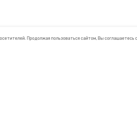
посетителей.
Продолжая пользоваться сайтом, Вы соглашаетесь 
ании
Мы в соцсетях
нты
ная информация
 информационный портал»
ионное агентство»