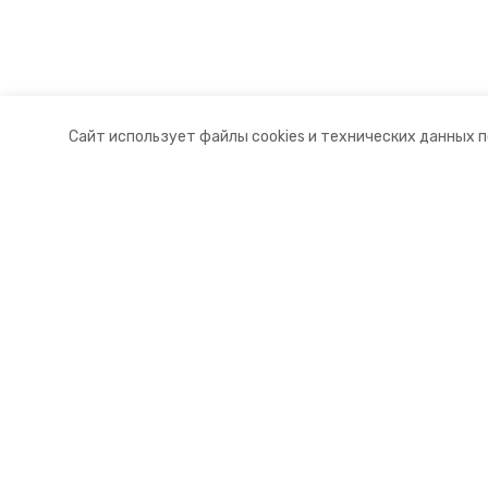
Сайт использует файлы cookies и технических данных 
Разделы
О комп
Новости
Докуме
Статьи
Контакт
© 2015 — 2025 «Апанасенковский
16+
Учредитель ГАУ СК «Ставропольское краевое информац
Главный редактор Тимченко М.П.
+7 (86-52) 33-51-05