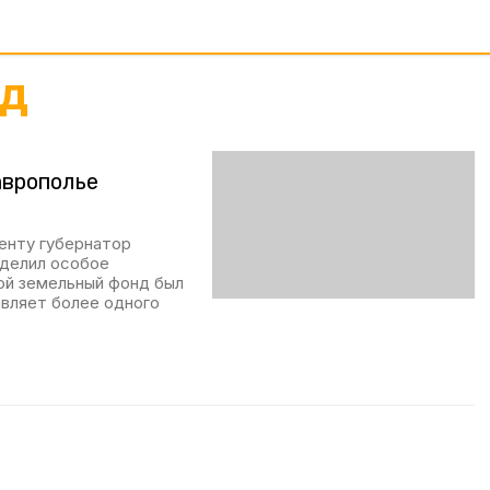
нд
аврополье
енту губернатор
уделил особое
ой земельный фонд был
авляет более одного