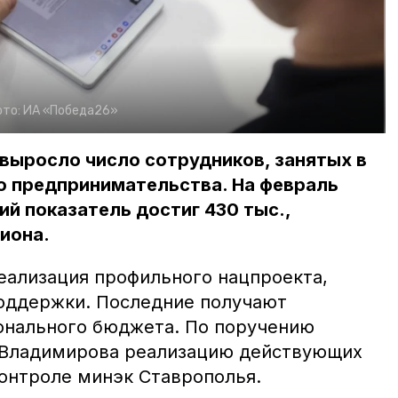
ото:
ИА «Победа26»
выросло число сотрудников, занятых в
о предпринимательства. На февраль
й показатель достиг 430 тыс.,
гиона.
еализация профильного нацпроекта,
оддержки. Последние получают
онального бюджета. По поручению
 Владимирова реализацию действующих
онтроле минэк Ставрополья.