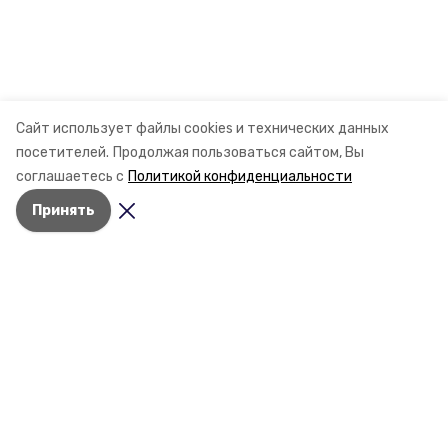
Сайт использует файлы cookies и технических данных
посетителей.
Продолжая пользоваться сайтом, Вы
соглашаетесь с
Политикой конфиденциальности
Разделы
Новости
Принять
Статьи
О компании
Документы
Контактная информация
Мы в соцсетях