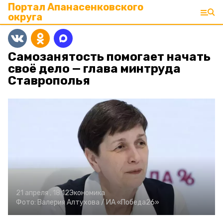
Портал Апанасенковского
округа
Самозанятость помогает начать
своё дело — глава минтруда
Ставрополья
21 апреля , 18:12
Экономика
Фото:
Валерия Алтухова /
ИА «Победа26»