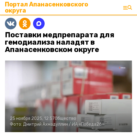
Портал Апанасенковского
округа
Поставки медпрепарата для
гемодиализа наладят в
Апанасенковском округе
25 ноября 2025, 12:57
Общество
Фото:
Дмитрий Ахмадуллин /
ИА «Победа26»