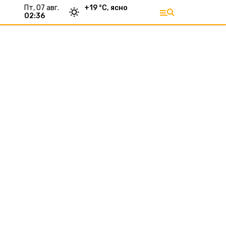
пт, 07 авг.
+
19
°С,
ясно
02:36