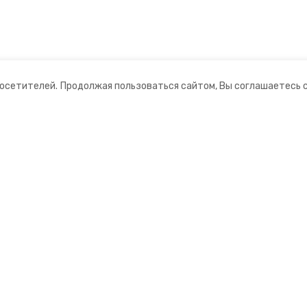
посетителей.
Продолжая пользоваться сайтом, Вы соглашаетесь 
ании
Мы в соцсетях
нты
ная информация
 информационный портал»
ионное агентство»