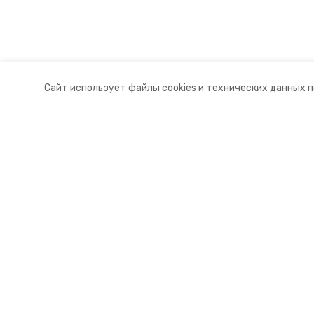
Сайт использует файлы cookies и технических данных 
Разделы
О комп
Новости
Докуме
Статьи
Контакт
© 2015 — 2025 «Апанасенковский
16+
Учредитель ГАУ СК «Ставропольское краевое информац
Главный редактор Тимченко М.П.
+7 (86-52) 33-51-05