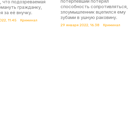
потерпевший потерял
, что подозреваемая
способность сопротивляться,
бмануть гражданку,
злоумышленник вцепился ему
я за её внучку.
зубами в ушную раковину.
022, 11:45
Криминал
29 января 2022, 16:38
Криминал