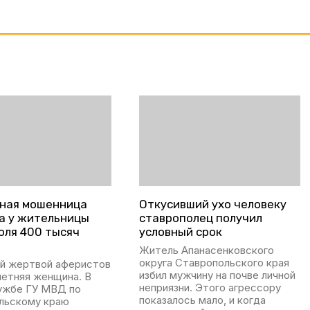
ная мошенница
Откусивший ухо человеку
а у жительницы
ставрополец получил
оля 400 тысяч
условный срок
Житель Апанасенковского
округа Ставропольского края
й жертвой аферистов
избил мужчину на почве личной
летняя женщина. В
неприязни. Этого агрессору
ужбе ГУ МВД по
показалось мало, и когда
льскому краю