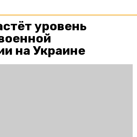
астёт уровень
военной
и на Украине