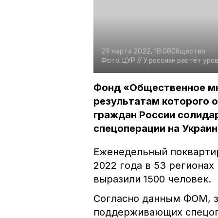
29 марта 2022, 18:08
Общество
Фото:
ЦУР //
У россиян растёт уро
Фонд «Общественное мн
результатам которого о
граждан России солида
спецоперации на Украин
Еженедельный поквартир
2022 года в 53 регионах
выразили 1500 человек.
Согласно данным ФОМ, з
поддерживающих спецоп