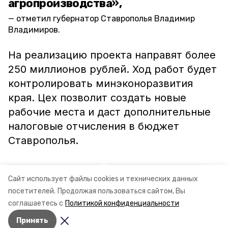
агропроизводства»,
отметил губернатор Ставрополья Владимир
Владимиров.
На реализацию проекта направят более
250 миллионов рублей. Ход работ будет
контролировать минэконоразвития
края. Цех позволит создать новые
рабочие места и даст дополнительные
налоговые отчисления в бюджет
Ставрополья.
ставропольский край
владимир владимиров
Сайт использует файлы cookies и технических данных
посетителей.
Продолжая пользоваться сайтом, Вы
минэк ск
соглашаетесь с
Политикой конфиденциальности
Принять
Авторы:
Сталина Лесь-Нелина