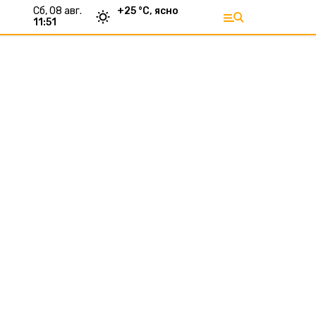
сб, 08 авг.
+
25
°С,
ясно
11:51