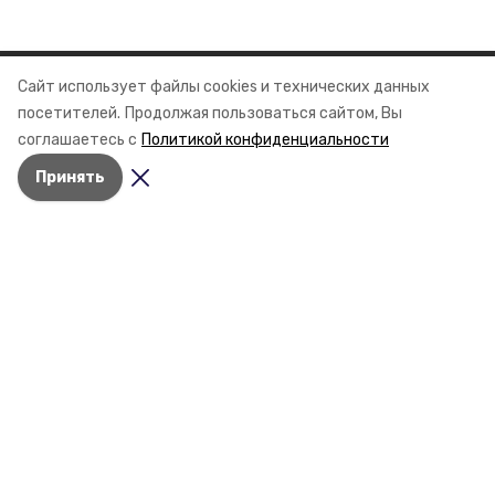
Сайт использует файлы cookies и технических данных
Разделы
посетителей.
Продолжая пользоваться сайтом, Вы
Новости
соглашаетесь с
Политикой конфиденциальности
Статьи
Принять
О компании
Документы
Контактная информация
Мы в соцсетях
© 2015 — 2025 «Апанасенковский
информационный портал»
16+