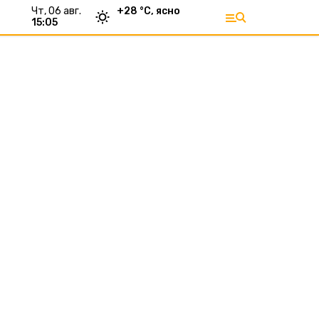
чт, 06 авг.
+
28
°С,
ясно
15:06