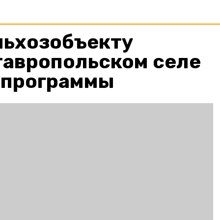
льхозобъекту
тавропольском селе
оспрограммы