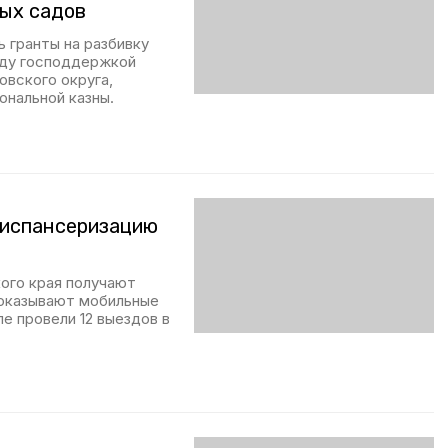
ых садов
 гранты на разбивку
оду господдержкой
овского округа,
ональной казны.
диспансеризацию
ого края получают
оказывают мобильные
е провели 12 выездов в