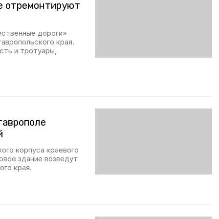
ле отремонтируют
ественные дороги»
тавропольского края.
сть и тротуары,
таврополе
й
ого корпуса краевого
овое здание возведут
ого края.