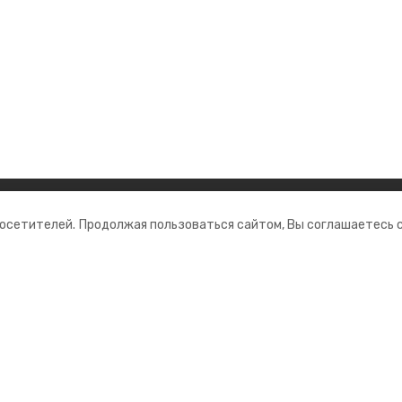
ании
Мы в соцсетях
посетителей.
Продолжая пользоваться сайтом, Вы соглашаетесь 
нты
ная информация
 информационный портал»
ионное агентство»