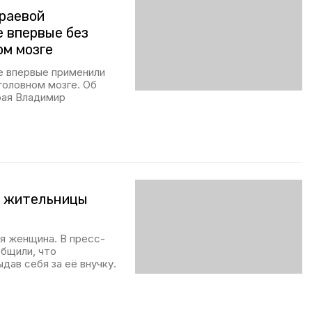
краевой
е впервые без
ом мозге
е впервые применили
головном мозге. Об
рая Владимир
у жительницы
я женщина. В пресс-
бщили, что
дав себя за её внучку.