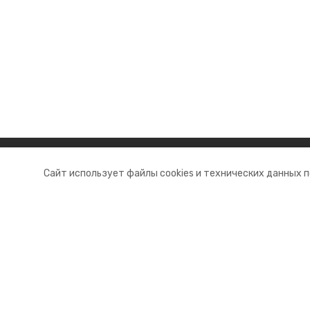
Разделы
О комп
Сайт использует файлы cookies и технических данных 
Новости
Докуме
Статьи
Контакт
© 2015 — 2025 «Апанасенковский
16+
Учредитель ГАУ СК «Ставропольское краевое информац
Главный редактор Тимченко М.П.