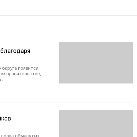
 благодаря
 округа появится
ном правительстве,
ь.
иков
 права обманутых