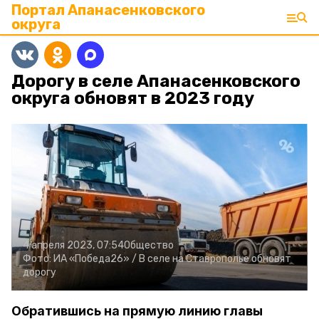
Портал Апанасенковского
округа
Дорогу в селе Апанасенковского
округа обновят в 2023 году
4 апреля 2023, 07:54
Общество
Фото:
ИА «Победа26» /
В селе на Ставрополье обновят
дорогу
Обратившись на прямую линию главы