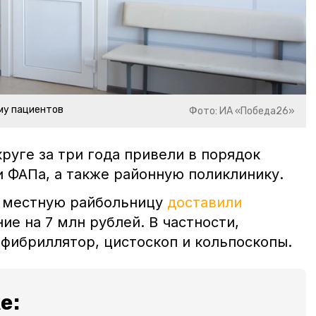
му пациентов
Фото: ИА «Победа26»
круге за три года привели в порядок
и ФАПа, а также районную поликлинику.
в местную райбольницу
доставили
е на 7 млн рублей. В частности,
фибриллятор, цистоскоп и кольпоскопы.
е: