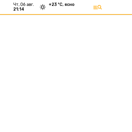
чт, 06 авг.
+
23
°С,
ясно
21:14