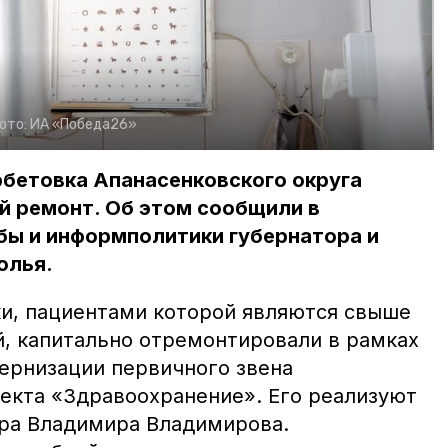
ото:
ИА «Победа26»
рбетовка Апанасенковского округа
й ремонт. Об этом сообщили в
бы и информполитики губернатора и
олья.
и, пациентами которой являются свыше
й, капитально отремонтировали в рамках
ернизации первичного звена
екта «Здравоохранение». Его реализуют
ра Владимира Владимирова.