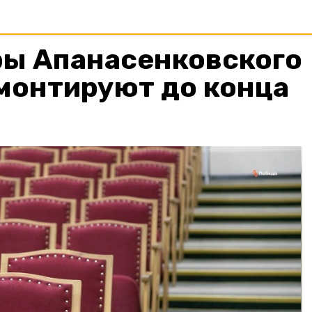
ры Апанасенковского
монтируют до конца