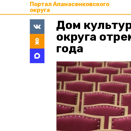
Портал Апанасенковского
округа
Дом культу
округа отре
года