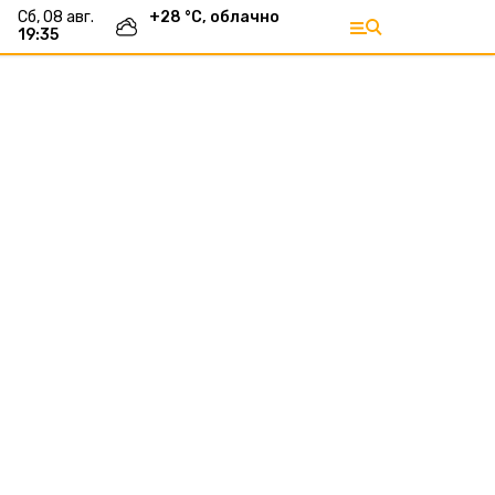
сб, 08 авг.
+
28
°С,
облачно
19:35